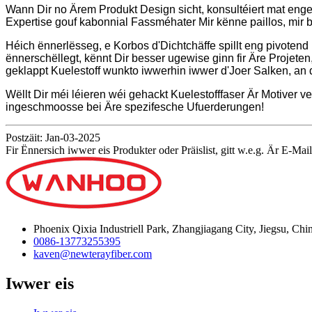
Wann Dir no Ärem Produkt Design sicht, konsultéiert mat en
Expertise gouf kabonnial Fassméhater Mir kënne paillos, mir 
Héich ënnerlësseg, e Korbos d'Dichtchäffe spillt eng pivotend
ënnerschëllegt, kënnt Dir besser ugewise ginn fir Äre Projete
geklappt Kuelestoff wunkto iwwerhin iwwer d'Joer Salken, a
Wëllt Dir méi léieren wéi gehackt Kuelestofffaser Är Motiver 
ingeschmoosse bei Äre spezifesche Ufuerderungen!
Postzäit: Jan-03-2025
Fir Ënnersich iwwer eis Produkter oder Präislist, gitt w.e.g. Är E-Mai
Phoenix Qixia Industriell Park, Zhangjiagang City, Jiegsu, Chi
0086-13773255395
kaven@newterayfiber.com
Iwwer eis