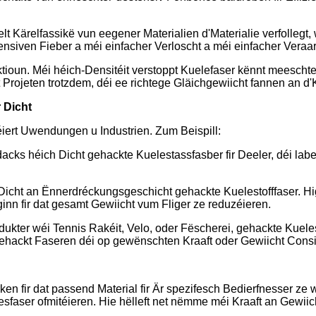
lt Kärelfassikë vun eegener Materialien d'Materialie verfolleg
siven Fieber a méi einfacher Verloscht a méi einfacher Veraa
ktioun. Méi héich-Densitéit verstoppt Kuelefaser kënnt meescht
st Projeten trotzdem, déi ee richtege Gläichgewiicht fannen an d
 Dicht
éiert Uwendungen u Industrien. Zum Beispill:
 dacks héich Dicht gehackte Kuelestassfasber fir Deeler, déi la
-Dicht an Ënnerdréckungsgeschicht gehackte Kuelestofffaser. Hi
inn fir dat gesamt Gewiicht vum Fliger ze reduzéieren.
ukter wéi Tennis Rakéit, Velo, oder Fëscherei, gehackte Kuelest
ehackt Faseren déi op gewënschten Kraaft oder Gewiicht Cons
ken fir dat passend Material fir Är spezifesch Bedierfnesser ze
sfaser ofmitéieren. Hie hëlleft net nëmme méi Kraaft an Gewiic