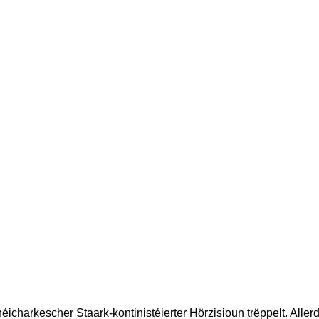
icharkescher Staark-kontinistéierter Hörzisioun trëppelt. Alle