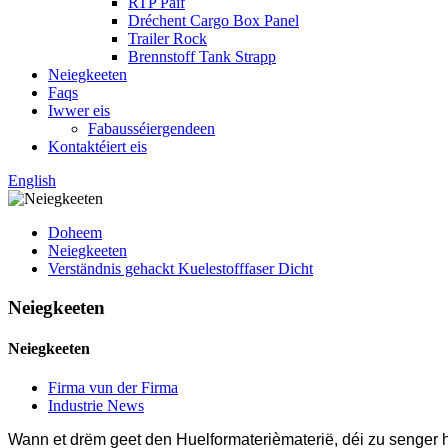
RTP Päif
Dréchent Cargo Box Panel
Trailer Rock
Brennstoff Tank Strapp
Neiegkeeten
Faqs
Iwwer eis
Fabausséiergendeen
Kontaktéiert eis
English
Doheem
Neiegkeeten
Verständnis gehackt Kuelestofffaser Dicht
Neiegkeeten
Neiegkeeten
Firma vun der Firma
Industrie News
Wann et drëm geet den Huelformaterièmaterië, déi zu senger hé