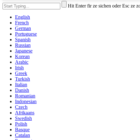
Hit Enter fir ze sichen oder Esc ze
English
French
German
Portuguese
Spanish
Russian
Japanese
Korean
Arabic
Irish
Greek
Turkish
Italian
Danish
Romanian
Indonesian
Czech
Afrikaans
Swedish
Polish
Basque
Catalan