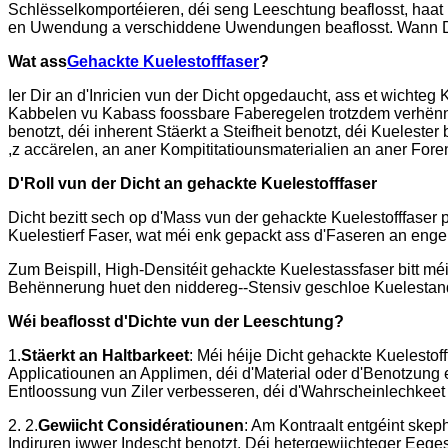
Schlësselkomportéieren, déi seng Leeschtung beaflosst, haat K
en Uwendung a verschiddene Uwendungen beaflosst. Wann Dir Kue
Wat ass
Gehackte Kuelestofffaser
?
Ier Dir an d'Inricien vun der Dicht opgedaucht, ass et wichte
Kabbelen vu Kabass foossbare Faberegelen trotzdem verhënner
benotzt, déi inherent Stäerkt a Steifheit benotzt, déi Kuelest
,z accärelen, an aner Kompititatiounsmaterialien an aner Fore
D'Roll vun der Dicht an gehackte Kuelestofffaser
Dicht bezitt sech op d'Mass vun der gehackte Kuelestofffaser p
Kuelestierf Faser, wat méi enk gepackt ass d'Faseren an enge
Zum Beispill, High-Densitéit gehackte Kuelestassfaser bitt mé
Behënnerung huet den niddereg--Stensiv geschloe Kuelestand,
Wéi beaflosst d'Dichte vun der Leeschtung?
1.
Stäerkt an Haltbarkeet
: Méi héije Dicht gehackte Kuelestof
Applicatiounen an Applimen, déi d'Material oder d'Benotzung 
Entloossung vun Ziler verbesseren, déi d'Wahrscheinlechkeet
2. 2.
Gewiicht Considératiounen
: Am Kontraalt entgéint ske
Indiruren iwwer Indescht benotzt. Déi hetergewiichteger Eeg