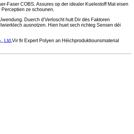
er-Faser COBS. Assures op der idealer Kuelestoff Mat eisen
r Perceptien ze schounen.
e Uwendung. Duerch d'Verloscht hutt Dir dës Faktoren
illwierklech ausnotzen. Hien huet sech richteg Sensen déi
, Ltd.
Vir fir Expert Polyen an Héichproduktiounsmaterial