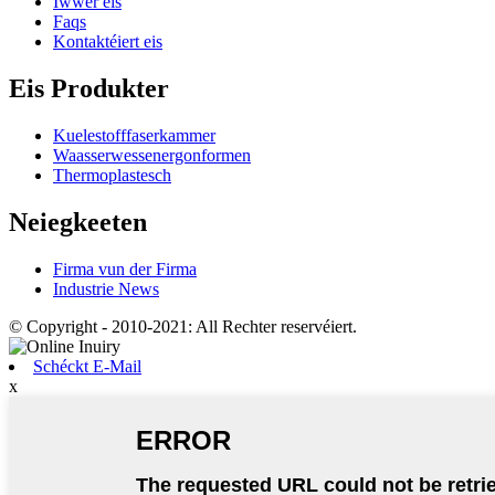
Iwwer eis
Faqs
Kontaktéiert eis
Eis Produkter
Kuelestofffaserkammer
Waasserwessenergonformen
Thermoplastesch
Neiegkeeten
Firma vun der Firma
Industrie News
© Copyright - 2010-2021: All Rechter reservéiert.
Schéckt E-Mail
x