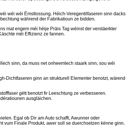
t, wéi wéi wéi Ëmstlossung. Héich-Veregentilfaseren sinn dacks
rbechtung während der Fabrikatioun ze bidden.
ens mat engem méi héije Präis Tag wéinst der verstäerkter
'Käschte méi Effizienz ze fannen.
bellech sinn, da muss net onheemlech staark sinn, sou wéi
gh-Dichtfaseren ginn an strukturell Elementer benotzt, wärend
offfaser gëtt benotzt fir Leeschtung ze verbesseren.
idératiounen ausgläichen.
 wielen. Egal ob Dir am Auto schafft, Awunner oder
ht vum Finale Produkt, awer soll se duerchsetzen kënne ginn.