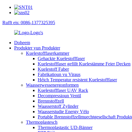
Rufft eis: 0086-1377325395
Doheem
Produkter vun Produkter
Kuelestofffaserkammer
Gehackte Kuelestofffaser
Kuelestofffaser gefillt Kuelestämme Feier Decken
Kuelestoff Faber
Fabrikatioun vu Viraus
Héich Temperatur resistent Kuelestofffaser
Waasserwessenergonformen
Kuelestofffaser UAV Rack
Decompressioun Ventil
Brennstoffzell
Waasserstoff Zylinder
Waasserstudie Energy Vëlo
Portable Brennstoffzellmuechtgesellschaft Produkt
Thermoplastesch
Thermoplastastic UD-Bänner