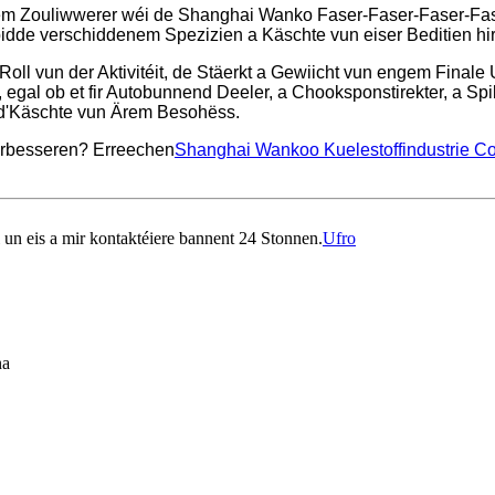
gem Zouliwwerer wéi de Shanghai Wanko Faser-Faser-Faser-Fas
bidde verschiddenem Spezizien a Käschte vun eiser Beditien hi
 Roll vun der Aktivitéit, de Stäerkt a Gewiicht vun engem Final
n, egal ob et fir Autobunnend Deeler, a Chooksponstirekter, a Sp
n d'Käschte vun Ärem Besohëss.
verbesseren? Erreechen
Shanghai Wankoo Kuelestoffindustrie Co.
l un eis a mir kontaktéiere bannent 24 Stonnen.
Ufro
na