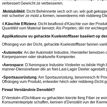
verbessert Gewiicht ze verbesseren.
.
Moldabilitéit
: Dicht Behënnerte sech och un, wéi gutt gekoppe
méi schwéier ze mold a formen, iwwerdeems méi niddereg-Dten
4.
Käschte Effizienz
: Dicht beaflosst d'Käschte vun der Produ
Quantitéit vum Material benotzt. Als Projeten, déi mir wichteg
Applikatioune vu gehackte Kuelestofffaser baséiert op der
Ofhängeg vun der Dicht, gehackte Kuelestofffaser fannen vari
•
Automotiv
: An der Automobil Industrie, Hiersteller benotzen
Kierperpannen oder strukturelle Komponter.
•
Aerospace
: D'Aerorspace Industrie Virdeeler vu béide High
manner-Dtensivefaser déi an Net-Last-Lager Deeler agestallt g
•
Sportsausrüstung
: Am Sportausrüstung, besonnesch fir Prod
Ofhängeg vum Produkt, entweder héich oder niddereg-Dicht g
Firwat Verständnis Densitéit?
D'Verstoën d'Dichtbare vu gehackten kierzte fierg Fiber ze wor
Konsumentepripte schaffen, kennen d'Densitéit vun der Kierme