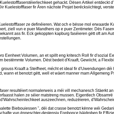
uelestofffaserstéierlechkeet gehackt. Dësen Artikel entdeckt d'
lestofffaser fir Ären nächste Projet berécksiichtegt, versteet
g Kuelestofffaser ze definéieren. Wat och e bësse mol erwaarde 
t, ziell vun e puer Mandhers op e puer Zentimeter. Dës Fasere
er bekannt ass fir. Eck gekoppten kapburg faséieren gëtt oft am 
nstellungen.
ro Eenheet Volumen, an et spillt eng kritesch Roll fir d'sozial 
m bestëmmte Volumen. Dëst bedeit d'Kraaft, Gewiicht, a Flexib
i grouss Kraaft a Steifheet, mécht et ideal fir d'Uwendungen dé
 wann et benotzt gëtt, well et wäert manner mam Allgemeng Pro
ffaser resultéiert normalerweis a méi vill mechanesch Stäerkt an
erfaasst halen ze séier matstreng mussen. Eigentlech Obsamrë 
 d'Wahrscheinlechkeet auszeechnen, reduzéieren, d'Wahrschein
phalette Biebouiessen ", déi dat crasse benotzt kënne wéi G
eschafte vun ënneschter-destensiv Fonbonce bäidroben fir Effiz