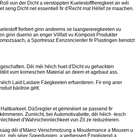
Roll vun der Dicht a verstoppten Kuelestofffieregkeet an wéi
 seng Dicht net essentiell fir d'Recht mat Hëllef ze maachen.
Kuelestoff fierbert ginn andeems se laangwieregkeeten vu
n ginn duerno an enger Villfalt vu Komposit Produkter
Automozsaach, a Sportresaz Eenzoncierder fir Plastingen benotzt
Eegeschaften. Déi méi héich huet d'Dicht vu gehackten
ilitéit vum komeschen Material an deem et agebaut ass.
i héich Laid-Laidare Fäegkeeten erfuerderen. Fir eng aner
duit bäidroe gëtt.
 Haltbarkeet. DäSregiler et gëminéiert se passend fir
këmmeren. Zumiicht, bei Automotivabette, déi héich -tesch
lechkeet d'Wahrscheinlechkeet vun Zil ze reduzéieren.
edankaag déi d'Mäerz-Verschmotzung a Moudemance a Mouxen u
ienz, méi séier Speedungen, a verbessert Ëmgéigend a