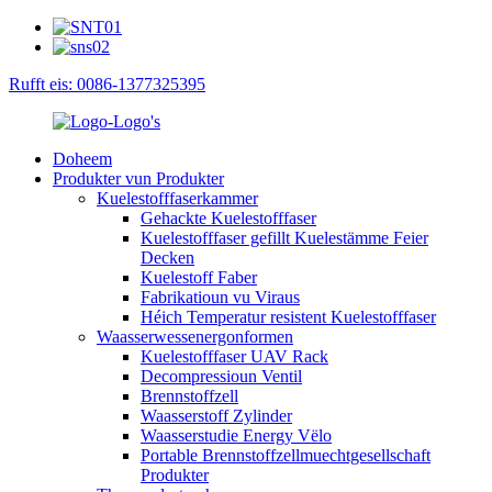
Rufft eis: 0086-1377325395
Doheem
Produkter vun Produkter
Kuelestofffaserkammer
Gehackte Kuelestofffaser
Kuelestofffaser gefillt Kuelestämme Feier
Decken
Kuelestoff Faber
Fabrikatioun vu Viraus
Héich Temperatur resistent Kuelestofffaser
Waasserwessenergonformen
Kuelestofffaser UAV Rack
Decompressioun Ventil
Brennstoffzell
Waasserstoff Zylinder
Waasserstudie Energy Vëlo
Portable Brennstoffzellmuechtgesellschaft
Produkter