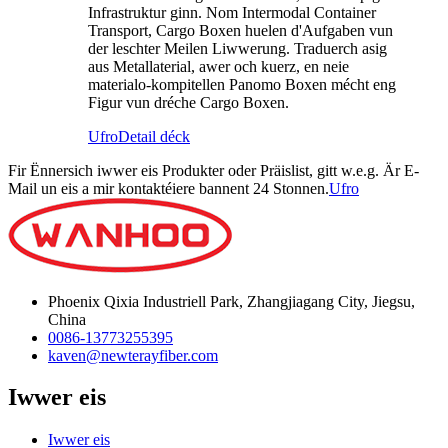
Infrastruktur ginn. Nom Intermodal Container
Transport, Cargo Boxen huelen d'Aufgaben vun
der leschter Meilen Liwwerung. Traduerch asig
aus Metallaterial, awer och kuerz, en neie
materialo-kompitellen Panomo Boxen mécht eng
Figur vun dréche Cargo Boxen.
Ufro
Detail déck
Fir Ënnersich iwwer eis Produkter oder Präislist, gitt w.e.g. Är E-
Mail un eis a mir kontaktéiere bannent 24 Stonnen.
Ufro
Phoenix Qixia Industriell Park, Zhangjiagang City, Jiegsu,
China
0086-13773255395
kaven@newterayfiber.com
Iwwer eis
Iwwer eis