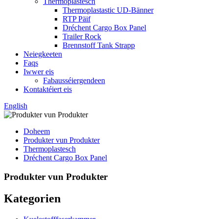
Thermoplastesch
Thermoplastastic UD-Bänner
RTP Päif
Dréchent Cargo Box Panel
Trailer Rock
Brennstoff Tank Strapp
Neiegkeeten
Faqs
Iwwer eis
Fabausséiergendeen
Kontaktéiert eis
English
Doheem
Produkter vun Produkter
Thermoplastesch
Dréchent Cargo Box Panel
Produkter vun Produkter
Kategorien