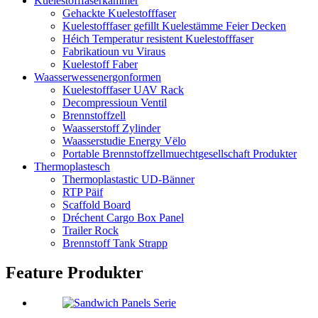
Kuelestofffaserkammer
Gehackte Kuelestofffaser
Kuelestofffaser gefillt Kuelestämme Feier Decken
Héich Temperatur resistent Kuelestofffaser
Fabrikatioun vu Viraus
Kuelestoff Faber
Waasserwessenergonformen
Kuelestofffaser UAV Rack
Decompressioun Ventil
Brennstoffzell
Waasserstoff Zylinder
Waasserstudie Energy Vëlo
Portable Brennstoffzellmuechtgesellschaft Produkter
Thermoplastesch
Thermoplastastic UD-Bänner
RTP Päif
Scaffold Board
Dréchent Cargo Box Panel
Trailer Rock
Brennstoff Tank Strapp
Feature Produkter