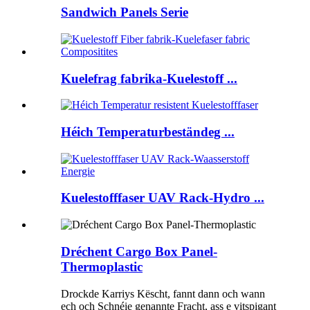
Sandwich Panels Serie
Kuelefrag fabrika-Kuelestoff ...
Héich Temperaturbeständeg ...
Kuelestofffaser UAV Rack-Hydro ...
Dréchent Cargo Box Panel-
Thermoplastic
Drockde Karriys Këscht, fannt dann och wann
ech och Schnéie genannte Fracht, ass e vitspigant