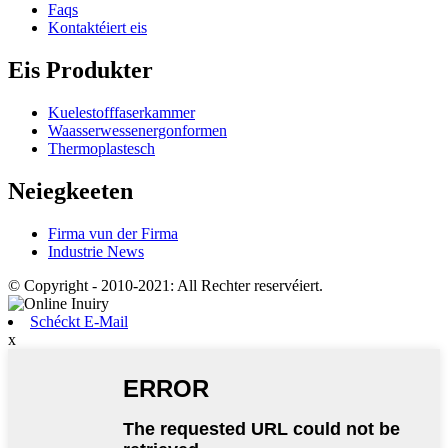
Faqs
Kontaktéiert eis
Eis Produkter
Kuelestofffaserkammer
Waasserwessenergonformen
Thermoplastesch
Neiegkeeten
Firma vun der Firma
Industrie News
© Copyright - 2010-2021: All Rechter reservéiert.
Schéckt E-Mail
x