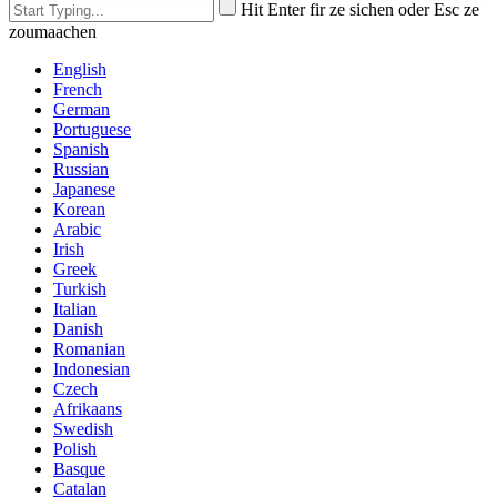
Hit Enter fir ze sichen oder Esc ze
zoumaachen
English
French
German
Portuguese
Spanish
Russian
Japanese
Korean
Arabic
Irish
Greek
Turkish
Italian
Danish
Romanian
Indonesian
Czech
Afrikaans
Swedish
Polish
Basque
Catalan