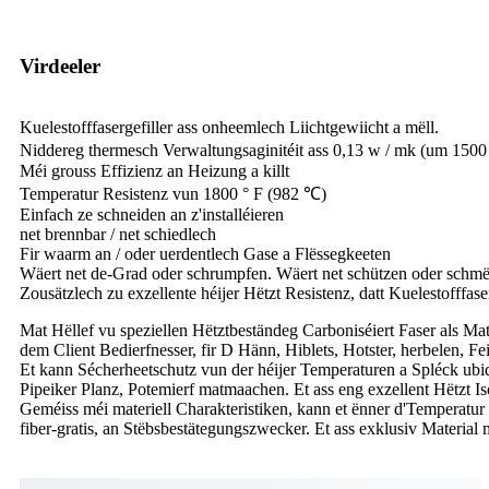
Virdeeler
Kuelestofffasergefiller ass onheemlech Liichtgewiicht a mëll.
Niddereg thermesch Verwaltungsaginitéit ass 0,13 w / mk (um 150
Méi grouss Effizienz an Heizung a killt
Temperatur Resistenz vun 1800 ° F (982 ℃)
Einfach ze schneiden an z'installéieren
net brennbar / net schiedlech
Fir waarm an / oder uerdentlech Gase a Flëssegkeeten
Wäert net de-Grad oder schrumpfen. Wäert net schützen oder schmë
Zousätzlech zu exzellente héijer Hëtzt Resistenz, datt Kuelestofffas
Mat Hëllef vu speziellen Hëtztbeständeg Carboniséiert Faser als 
dem Client Bedierfnesser, fir D Hänn, Hiblets, Hotster, herbelen, 
Et kann Sécherheetschutz vun der héijer Temperaturen a Spléck ubid
Pipeiker Planz, Potemierf matmaachen. Et ass eng exzellent Hëtzt Is
Geméiss méi materiell Charakteristiken, kann et ënner d'Temperatur 
fiber-gratis, an Stëbsbestätegungszwecker. Et ass exklusiv Material 