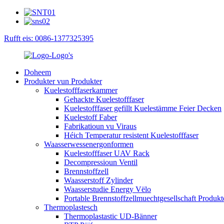
Rufft eis: 0086-1377325395
Doheem
Produkter vun Produkter
Kuelestofffaserkammer
Gehackte Kuelestofffaser
Kuelestofffaser gefillt Kuelestämme Feier Decken
Kuelestoff Faber
Fabrikatioun vu Viraus
Héich Temperatur resistent Kuelestofffaser
Waasserwessenergonformen
Kuelestofffaser UAV Rack
Decompressioun Ventil
Brennstoffzell
Waasserstoff Zylinder
Waasserstudie Energy Vëlo
Portable Brennstoffzellmuechtgesellschaft Produkt
Thermoplastesch
Thermoplastastic UD-Bänner