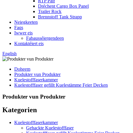
RTP Päif
Dréchent Cargo Box Panel
Trailer Rock
Brennstoff Tank Strapp
Neiegkeeten
Faqs
Iwwer eis
Fabausséiergendeen
Kontaktéiert eis
English
Doheem
Produkter vun Produkter
Kuelestofffaserkammer
Kuelestofffaser gefillt Kuelestämme Feier Decken
Produkter vun Produkter
Kategorien
Kuelestofffaserkammer
Gehackte Kuelestofffaser