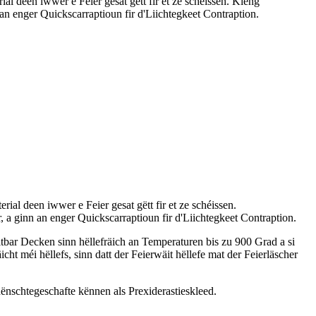
al deen iwwer e Feier gesat gëtt fir et ze schéissen. Kleng
n enger Quickscarraptioun fir d'Liichtegkeet Contraption.
ial deen iwwer e Feier gesat gëtt fir et ze schéissen.
a ginn an enger Quickscarraptioun fir d'Liichtegkeet Contraption.
ltbar Decken sinn hëllefräich an Temperaturen bis zu 900 Grad a si
ht méi hëllefs, sinn datt der Feierwäit hëllefe mat der Feierläscher
hënschtegeschafte kënnen als Prexiderastieskleed.