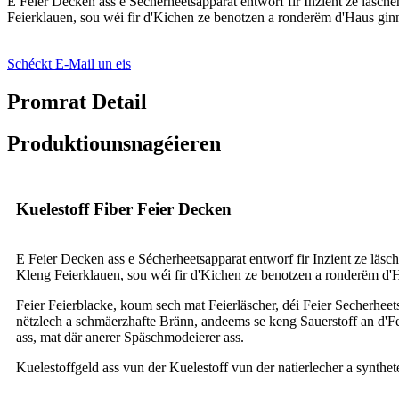
E Feier Decken ass e Sécherheetsapparat entworf fir Inzient ze läsche
Feierklauen, sou wéi fir d'Kichen ze benotzen a ronderëm d'Haus ginn
Schéckt E-Mail un eis
Promrat Detail
Produktiounsnagéieren
Kuelestoff Fiber Feier Decken
E Feier Decken ass e Sécherheetsapparat entworf fir Inzient ze läsch
Kleng Feierklauen, sou wéi fir d'Kichen ze benotzen a ronderëm d'H
Feier Feierblacke, koum sech mat Feierläscher, déi Feier Secherheet
nëtzlech a schmäerzhafte Bränn, andeems se keng Sauerstoff an d'Feie
ass, mat där anerer Späschmodeierer ass.
Kuelestoffgeld ass vun der Kuelestoff vun der natierlecher a synthet