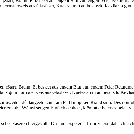
n (Start) Bränn. Et besteet aus engem Blat vun engem Feier Retardmateri
 normalerweis aus Glasfaser, Kuelestämm an heiansdo Kevliar, a ginn a
en (Start) Bränn. Et besteet aus engem Blat vun engem Feier Retardmater
aus ginn normalerweis aus Glasfaser, Kuelestämm an heiansdo Kevliar, 
sartoweilen déi langeele kann am Fall fir op kee Brand sinn. Dës nonfü
r erlaabt. Wéinst sengen Einfachlechkeet, klëmmt e Feier estnelen vläic
escher Faseren hiergestallt. Dir huet experzell Trum ze exradal a chic c