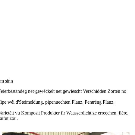
rm sinn
Feierbeständeg net-gewéckelt net gewiescht Verschidden Zorten no
Mipe wéi d'Steimeldung, pipenuechten Planz, Pentréng Planz,
rietéit vu Komposit Produkter fir Waasserdicht ze erreechen, fière,
sufut zou.