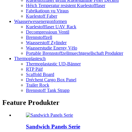
Kuelestofffaser gefillt Kuelestämme Feier Decken
Héich Temperatur resistent Kuelestofffaser
Fabrikatioun vu Viraus
Kuelestoff Faber
Waasserwessenergonformen
Kuelestofffaser UAV Rack
Decompressioun Ventil
Brennstoffzell
Waasserstoff Zylinder
Waasserstudie Energy Vëlo
Portable Brennstoffzellmuechtgesellschaft Produkter
Thermoplastesch
Thermoplastastic UD-Bänner
RTP Päif
Scaffold Board
Dréchent Cargo Box Panel
Trailer Rock
Brennstoff Tank Strapp
Feature Produkter
Sandwich Panels Serie