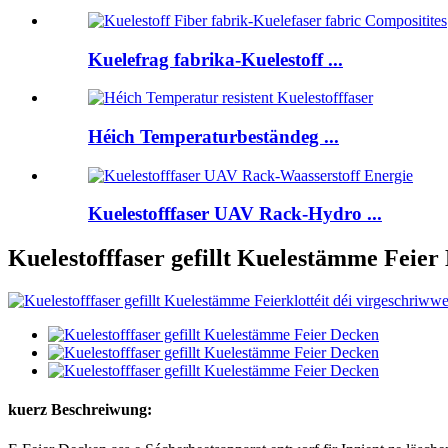
Kuelefrag fabrika-Kuelestoff ...
Héich Temperaturbeständeg ...
Kuelestofffaser UAV Rack-Hydro ...
Kuelestofffaser gefillt Kuelestämme Feier
kuerz Beschreiwung: