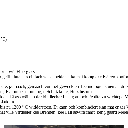
0 ℃)
lzen wéi Fiberglass
er gefillt huet ass einfach ze schneiden a ka mat komplexe Kéiren konfo
Matière, gemaach, gemaach vun net-gewéckten Technologie bauen an de 
Feier, Flammbestëmmung, e Schutzkrate, Hëtztbezuele
den. Et ass wäit an der bindlecher Insing an och Featite vu wichtege 
olatioun.
bis zu 1200 ° C widderstoen. Et kann och kombinéiert sinn mat enger Va
mat ville Virdeeler kee Brennen, kee Fall aswirtschaft, keng gaard Mele