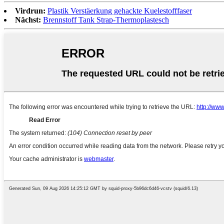
Virdrun:
Plastik Verstäerkung gehackte Kuelestofffaser
Nächst:
Brennstoff Tank Strap-Thermoplastesch